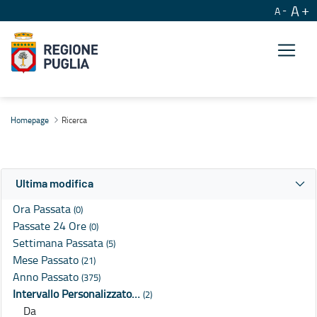
A
A
Ricerca
Homepage
Ricerca
Ultima modifica
Ora Passata
(0)
Passate 24 Ore
(0)
Settimana Passata
(5)
Mese Passato
(21)
Anno Passato
(375)
Intervallo Personalizzato…
(2)
Da