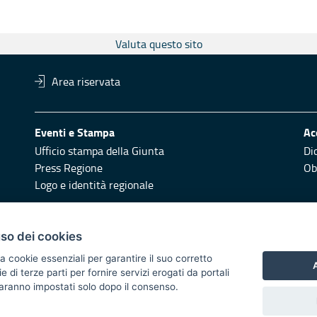
Valuta questo sito
Area riservata
Eventi e Stampa
Ac
Ufficio stampa della Giunta
Di
Press Regione
Obi
Logo e identità regionale
Redazione
Pr
uso dei cookies
Responsabili di pubblicazione
Vai
a cookie essenziali per garantire il suo corretto
A
di terze parti per fornire servizi erogati da portali
 2014/2020 - Asse XI
 saranno impostati solo dopo il consenso.