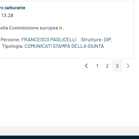
aro carburante
 13.28
e della Commissione europea
n
.
Persone:
FRANCESCO PAOLICELLI
Strutture:
DIP.
Tipologia:
COMUNICATI STAMPA DELLA GIUNTA
1
2
3
Pagina Precedente
Pagin
Pagina
Pagina
Pagina