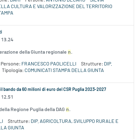
ione:
BARI
Persone:
ANTONIO DECARO
SILVIA
DELLA CULTURA E VALORIZZAZIONE DEL TERRITORIO
TAMPA
ti
 13.24
erazione della Giunta regionale
n
.
Persone:
FRANCESCO PAOLICELLI
Strutture:
DIP.
Tipologia:
COMUNICATI STAMPA DELLA GIUNTA
 il bando da 60 milioni di euro del CSR Puglia 2023-2027
 12.51
 della Regione Puglia della DAG
n
.
LI
Strutture:
DIP. AGRICOLTURA, SVILUPPO RURALE E
LLA GIUNTA