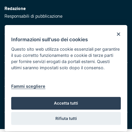
Redazione
Responsabili di pubblicazione
Protezione civile
×
Vai al sito di Protezione Civile Puglia
Informazioni sull'uso dei cookies
Iniziativa finanziata con risorse del POR Puglia 2014/2020 -
Questo sito web utilizza cookie essenziali per garantire
Asse XI
il suo corretto funzionamento e cookie di terze parti
per fornire servizi erogati da portali esterni. Questi
ultimi saranno impostati solo dopo il consenso.
Note legali
Cookie e privacy
Atti di notifica
Fammi scegliere
Feed RSS
Servizi Intranet
Accetta tutti
Rifiuta tutti
© Regione Puglia