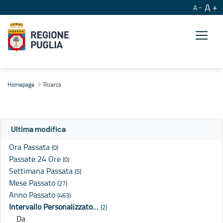
A
A
Ricerca
Homepage
Ricerca
Ultima modifica
Ora Passata
(0)
Passate 24 Ore
(0)
Settimana Passata
(5)
Mese Passato
(27)
Anno Passato
(463)
Intervallo Personalizzato…
(2)
Da