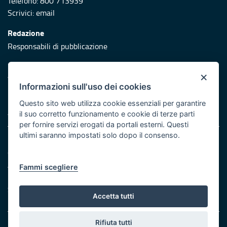
Telefono: 800 713939
Scrivici:
email
Redazione
Responsabili di pubblicazione
Protezione civile
×
Vai al sito di Protezione Civile Puglia
Informazioni sull'uso dei cookies
Iniziativa finanziata con risorse del POR Puglia 2014/2020 -
Questo sito web utilizza cookie essenziali per garantire
Asse XI
il suo corretto funzionamento e cookie di terze parti
per fornire servizi erogati da portali esterni. Questi
ultimi saranno impostati solo dopo il consenso.
Note legali
Cookie e privacy
Atti di notifica
Fammi scegliere
Feed RSS
Servizi Intranet
Accetta tutti
Rifiuta tutti
© Regione Puglia