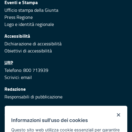
Eventi e Stampa
Ufficio stampa della Giunta
Press Regione
Logo e identità regionale
Accessibilità
Dichiarazione di accessibilità
Obiettivi di accessibilità
URP
Telefono: 800 713939
Scrivici:
email
Redazione
Responsabili di pubblicazione
Protezione civile
×
Vai al sito di Protezione Civile Puglia
Informazioni sull'uso dei cookies
Iniziativa finanziata con risorse del POR Puglia 2014/2020 -
Questo sito web utilizza cookie essenziali per garantire