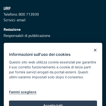
URP
Telefono: 800 713939
Scrivici:
email
Redazione
Responsabili di pubblicazione
Protezione civile
×
Vai al sito di Protezione Civile Puglia
Informazioni sull'uso dei cookies
Iniziativa finanziata con risorse del POR Puglia 2014/2020 -
Questo sito web utilizza cookie essenziali per garantire
Asse XI
il suo corretto funzionamento e cookie di terze parti
per fornire servizi erogati da portali esterni. Questi
ultimi saranno impostati solo dopo il consenso.
Note legali
Cookie e privacy
Atti di notifica
Fammi scegliere
Feed RSS
Servizi Intranet
Accetta tutti