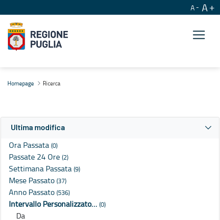
A
A
Ricerca
Homepage
Ricerca
Ultima modifica
Ora Passata
(0)
Passate 24 Ore
(2)
Settimana Passata
(9)
Mese Passato
(37)
Anno Passato
(536)
Intervallo Personalizzato…
(0)
Da