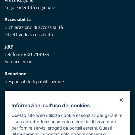
Press Regione
Logo e identità regionale
Accessibilità
Dichiarazione di accessibilità
Obiettivi di accessibilità
URP
Telefono: 800 713939
Scrivici:
email
Redazione
Responsabili di pubblicazione
Protezione civile
×
Vai al sito di Protezione Civile Puglia
Informazioni sull'uso dei cookies
Iniziativa finanziata con risorse del POR Puglia 2014/2020 -
Questo sito web utilizza cookie essenziali per garantire
Asse XI
il suo corretto funzionamento e cookie di terze parti
per fornire servizi erogati da portali esterni. Questi
ultimi saranno impostati solo dopo il consenso.