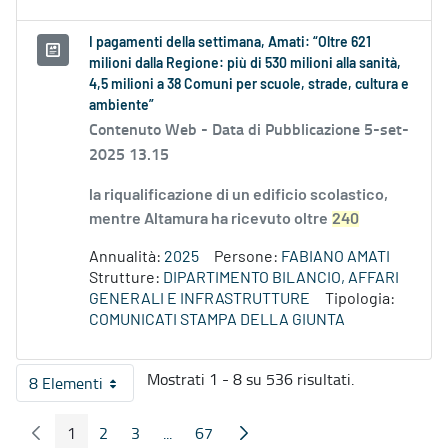
I pagamenti della settimana, Amati: “Oltre 621
milioni dalla Regione: più di 530 milioni alla sanità,
4,5 milioni a 38 Comuni per scuole, strade, cultura e
ambiente”
Contenuto Web -
Data di Pubblicazione 5-set-
2025 13.15
la riqualificazione di un edificio scolastico,
mentre Altamura ha ricevuto oltre
240
Annualità:
2025
Persone:
FABIANO AMATI
Strutture:
DIPARTIMENTO BILANCIO, AFFARI
GENERALI E INFRASTRUTTURE
Tipologia:
COMUNICATI STAMPA DELLA GIUNTA
Mostrati 1 - 8 su 536 risultati.
8 Elementi
Per pagina
1
2
3
...
67
Pagina Precedente
Pagina Seguente
Pagina
Pagina
Pagina
Pagine intermedie
Pagina