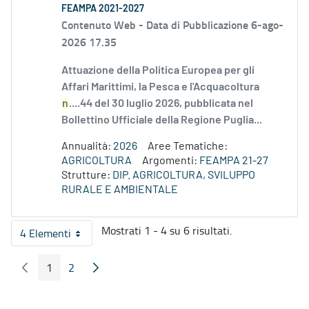
FEAMPA 2021-2027
Contenuto Web -
Data di Pubblicazione 6-ago-
2026 17.35
Attuazione della Politica Europea per gli
Affari Marittimi, la Pesca e l'Acquacoltura
n
....44 del 30 luglio 2026, pubblicata nel
Bollettino Ufficiale della Regione Puglia...
Annualità:
2026
Aree Tematiche:
AGRICOLTURA
Argomenti:
FEAMPA 21-27
Strutture:
DIP. AGRICOLTURA, SVILUPPO
RURALE E AMBIENTALE
Mostrati 1 - 4 su 6 risultati.
4 Elementi
Per pagina
1
2
Pagina Precedente
Pagina Seguente
Pagina
Pagina