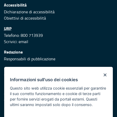
Accessibilità
Dichiarazione di accessibilità
Obiettivi di accessibilità
URP
Telefono: 800 713939
Scrivici:
email
Redazione
Responsabili di pubblicazione
Protezione civile
×
Vai al sito di Protezione Civile Puglia
Informazioni sull'uso dei cookies
Iniziativa finanziata con risorse del POR Puglia 2014/2020 -
Questo sito web utilizza cookie essenziali per garantire
Asse XI
il suo corretto funzionamento e cookie di terze parti
per fornire servizi erogati da portali esterni. Questi
ultimi saranno impostati solo dopo il consenso.
Note legali
Cookie e privacy