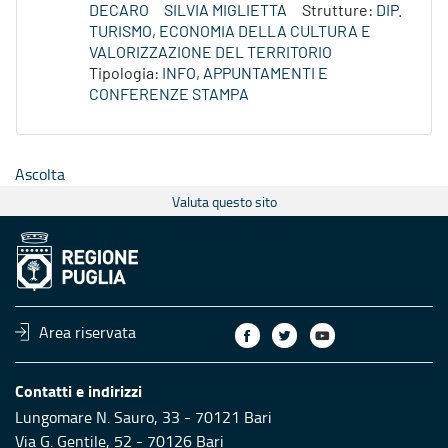
DECARO
SILVIA MIGLIETTA
Strutture:
DIP.
TURISMO, ECONOMIA DELLA CULTURA E
VALORIZZAZIONE DEL TERRITORIO
Tipologia:
INFO, APPUNTAMENTI E
CONFERENZE STAMPA
Ascolta
Valuta questo sito
Area riservata
Contatti e indirizzi
Lungomare N. Sauro, 33 - 70121 Bari
Via G. Gentile, 52 - 70126 Bari