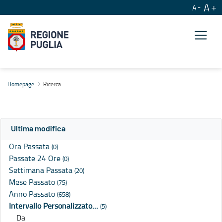
A
A
Ricerca
Homepage
Ricerca
Ultima modifica
Ora Passata
(0)
Passate 24 Ore
(0)
Settimana Passata
(20)
Mese Passato
(75)
Anno Passato
(658)
Intervallo Personalizzato…
(5)
Da