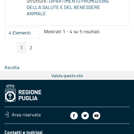
Strutture:
DIPARTIMENTO PROMOZIONE
DELLA SALUTE E DEL BENESSERE
ANIMALE
Mostrati 1 - 4 su 5 risultati.
4 Elementi
Per pagina
1
2
Pagina Precedente
Pagina Seguente
Pagina
Pagina
Ascolta
Valuta questo sito
Area riservata
Contatti e indirizzi