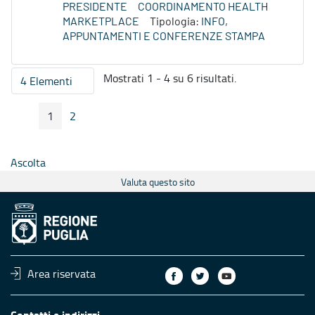
PRESIDENTE
COORDINAMENTO HEALTH
MARKETPLACE
Tipologia:
INFO,
APPUNTAMENTI E CONFERENZE STAMPA
Mostrati 1 - 4 su 6 risultati.
4 Elementi
Per pagina
1
2
Pagina Precedente
Pagina Seguente
Pagina
Pagina
Ascolta
Valuta questo sito
Area riservata
Contatti e indirizzi