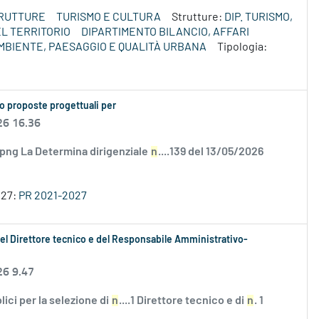
TRUTTURE
TURISMO E CULTURA
Strutture:
DIP. TURISMO,
L TERRITORIO
DIPARTIMENTO BILANCIO, AFFARI
MBIENTE, PAESAGGIO E QUALITÀ URBANA
Tipologia:
o proposte progettuali per
26 16.36
.png La Determina dirigenziale
n
....139 del 13/05/2026
027:
PR 2021-2027
e del Direttore tecnico e del Responsabile Amministrativo-
26 9.47
blici per la selezione di
n
....1 Direttore tecnico e di
n
. 1