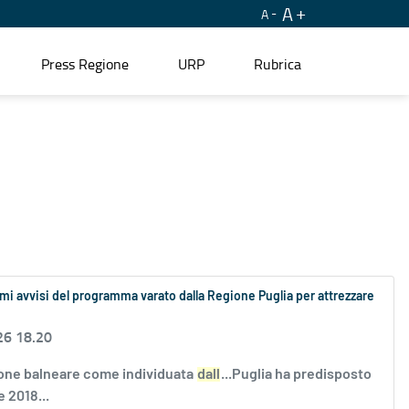
A
A
Press Regione
URP
Rubrica
mi avvisi del programma varato dalla Regione Puglia per attrezzare
26 18.20
gione balneare come individuata
dall
...Puglia ha predisposto
 2018...