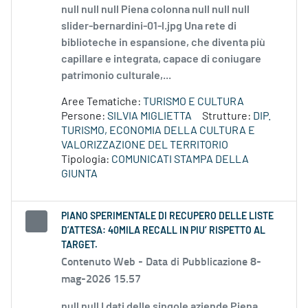
null null null Piena colonna null null null
slider-bernardini-01-l.jpg Una rete di
biblioteche in espansione, che diventa più
capillare e integrata, capace di coniugare
patrimonio culturale,...
Aree Tematiche:
TURISMO E CULTURA
Persone:
SILVIA MIGLIETTA
Strutture:
DIP.
TURISMO, ECONOMIA DELLA CULTURA E
VALORIZZAZIONE DEL TERRITORIO
Tipologia:
COMUNICATI STAMPA DELLA
GIUNTA
PIANO SPERIMENTALE DI RECUPERO DELLE LISTE
D’ATTESA: 40MILA RECALL IN PIU’ RISPETTO AL
TARGET.
Contenuto Web -
Data di Pubblicazione 8-
mag-2026 15.57
null null I dati delle singole aziende Piena