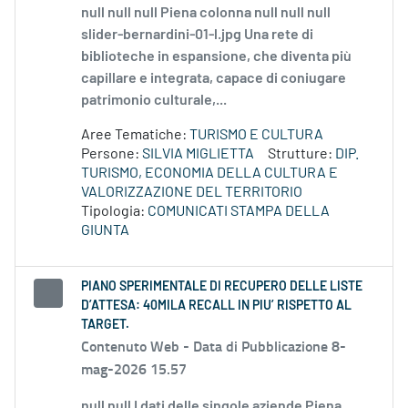
null null null Piena colonna null null null
slider-bernardini-01-l.jpg Una rete di
biblioteche in espansione, che diventa più
capillare e integrata, capace di coniugare
patrimonio culturale,...
Aree Tematiche:
TURISMO E CULTURA
Persone:
SILVIA MIGLIETTA
Strutture:
DIP.
TURISMO, ECONOMIA DELLA CULTURA E
VALORIZZAZIONE DEL TERRITORIO
Tipologia:
COMUNICATI STAMPA DELLA
GIUNTA
PIANO SPERIMENTALE DI RECUPERO DELLE LISTE
D’ATTESA: 40MILA RECALL IN PIU’ RISPETTO AL
TARGET.
Contenuto Web -
Data di Pubblicazione 8-
mag-2026 15.57
null null I dati delle singole aziende Piena