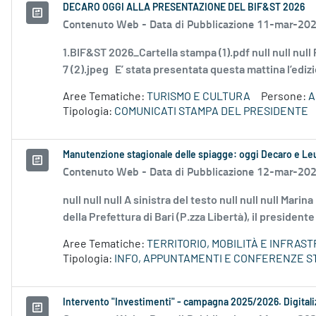
DECARO OGGI ALLA PRESENTAZIONE DEL BIF&ST 2026
Contenuto Web -
Data di Pubblicazione 11-mar-20
1.BIF&ST 2026_Cartella stampa (1).pdf null null nul
7 (2).jpeg E’ stata presentata questa mattina l’edizi
Aree Tematiche:
TURISMO E CULTURA
Persone:
A
Tipologia:
COMUNICATI STAMPA DEL PRESIDENTE
Manutenzione stagionale delle spiagge: oggi Decaro e Leuz
Contenuto Web -
Data di Pubblicazione 12-mar-20
null null null A sinistra del testo null null null Mari
della Prefettura di Bari (P.zza Libertà), il presidente
Aree Tematiche:
TERRITORIO, MOBILITÀ E INFRAS
Tipologia:
INFO, APPUNTAMENTI E CONFERENZE S
Intervento "Investimenti" - campagna 2025/2026. Digitaliz