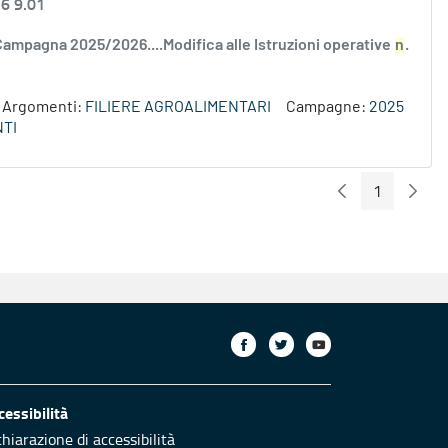
26 9.01
Campagna 2025/2026....Modifica alle Istruzioni operative
n
.
Argomenti:
FILIERE AGROALIMENTARI
Campagne:
2025
NTI
1
Pagina Preceden
Pagin
Pagina
cessibilità
chiarazione di accessibilità