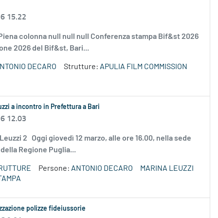
26 15.22
l Piena colonna null null null Conferenza stampa Bif&st 2026
one 2026 del Bif&st, Bari...
NTONIO DECARO
Strutture:
APULIA FILM COMMISSION
zi a incontro in Prefettura a Bari
26 12.03
na Leuzzi 2 Oggi giovedì 12 marzo, alle ore 16.00, nella sede
 della Regione Puglia...
TRUTTURE
Persone:
ANTONIO DECARO
MARINA LEUZZI
TAMPA
zazione polizze fideiussorie