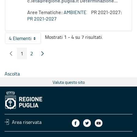
c.leta@regione.puglia.it Determinazione...
Aree Tematiche:
AMBIENTE
PR 2021-2027:
PR 2021-2027
Mostrati 1 - 4 su 7 risultati.
4 Elementi
Per pagina
1
2
Pagina Precedente
Pagina Seguente
Pagina
Pagina
Ascolta
Valuta questo sito
Area riservata