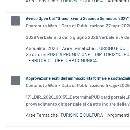
Aree Tematiche:
TURISMO E CULTURA
Argomenti
Avviso Open Call “Grandi Eventi Secondo Semestre 2026”
Contenuto Web -
Data di Pubblicazione 27-apr-202
2026 Verbale
n
. 3 del 3 giugno 2026 Verbale
n
. 4 d
Annualità:
2026
Aree Tematiche:
TURISMO E CUL
Strutture:
PUGLIA PROMOZIONE
DIP. TURISMO, 
TERRITORIO
URP:
URP COMUNICA
Approvazione esiti dell’ammissibilità formale e sostanzia
Contenuto Web -
Data di Pubblicazione 4-ago-2026
171_DIR_2026_00155_DeterminaPUB card portale_FD
provvedimento dirigenziale si dà atto inoltre della v
Aree Tematiche:
TURISMO E CULTURA
Argomenti