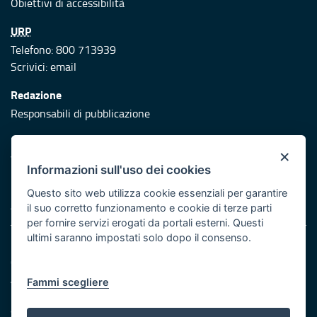
Obiettivi di accessibilità
URP
Telefono: 800 713939
Scrivici:
email
Redazione
Responsabili di pubblicazione
Protezione civile
×
Vai al sito di Protezione Civile Puglia
Informazioni sull'uso dei cookies
Iniziativa finanziata con risorse del POR Puglia 2014/2020 -
Questo sito web utilizza cookie essenziali per garantire
Asse XI
il suo corretto funzionamento e cookie di terze parti
per fornire servizi erogati da portali esterni. Questi
ultimi saranno impostati solo dopo il consenso.
Note legali
Cookie e privacy
Atti di notifica
Fammi scegliere
Feed RSS
Servizi Intranet