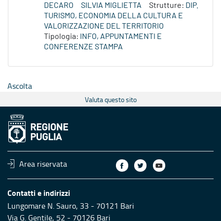
DECARO
SILVIA MIGLIETTA
Strutture:
DIP.
TURISMO, ECONOMIA DELLA CULTURA E
VALORIZZAZIONE DEL TERRITORIO
Tipologia:
INFO, APPUNTAMENTI E
CONFERENZE STAMPA
Ascolta
Valuta questo sito
Area riservata
Contatti e indirizzi
Lungomare N. Sauro, 33 - 70121 Bari
Via G. Gentile, 52 - 70126 Bari