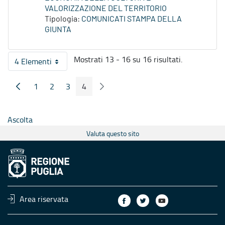
VALORIZZAZIONE DEL TERRITORIO
Tipologia:
COMUNICATI STAMPA DELLA
GIUNTA
Mostrati 13 - 16 su 16 risultati.
4 Elementi
Per pagina
1
2
3
4
Pagina Precedente
Pagina Seguente
Pagina
Pagina
Pagina
Pagina
Ascolta
Valuta questo sito
Area riservata