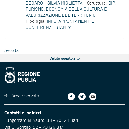
DECARO
SILVIA MIGLIETTA
Strutture:
DIP.
TURISMO, ECONOMIA DELLA CULTURA E
VALORIZZAZIONE DEL TERRITORIO
Tipologia:
INFO, APPUNTAMENTI E
CONFERENZE STAMPA
Ascolta
Valuta questo sito
Area riservata
Contatti e indirizzi
Lungomare N. Sauro, 33 - 70121 Bari
Via G. Gentile, 52 - 70126 Bari