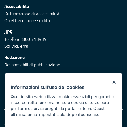
Accessibilità
Dichiarazione di accessibilità
Obiettivi di accessibilità
URP
Telefono: 800 713939
Scrivici:
email
Redazione
Responsabili di pubblicazione
Protezione civile
×
Vai al sito di Protezione Civile Puglia
Informazioni sull'uso dei cookies
Iniziativa finanziata con risorse del POR Puglia 2014/2020 -
Questo sito web utilizza cookie essenziali per garantire
Asse XI
il suo corretto funzionamento e cookie di terze parti
per fornire servizi erogati da portali esterni. Questi
ultimi saranno impostati solo dopo il consenso.
Note legali
Cookie e privacy