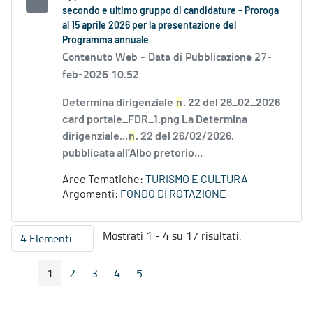
secondo e ultimo gruppo di candidature - Proroga
al 15 aprile 2026 per la presentazione del
Programma annuale
Contenuto Web -
Data di Pubblicazione 27-
feb-2026 10.52
Determina dirigenziale
n
. 22 del 26_02_2026
card portale_FDR_1.png La Determina
dirigenziale...
n
. 22 del 26/02/2026,
pubblicata all’Albo pretorio...
Aree Tematiche:
TURISMO E CULTURA
Argomenti:
FONDO DI ROTAZIONE
Mostrati 1 - 4 su 17 risultati.
4 Elementi
Per pagina
1
2
3
4
5
Pagina Precedente
Pagina Seguente
Pagina
Pagina
Pagina
Pagina
Pagina