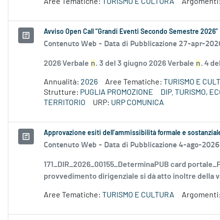
Aree Tematiche:
TURISMO E CULTURA
Argomenti
Avviso Open Call “Grandi Eventi Secondo Semestre 2026”
Contenuto Web -
Data di Pubblicazione 27-apr-202
2026 Verbale
n
. 3 del 3 giugno 2026 Verbale
n
. 4 d
Annualità:
2026
Aree Tematiche:
TURISMO E CUL
Strutture:
PUGLIA PROMOZIONE
DIP. TURISMO, 
TERRITORIO
URP:
URP COMUNICA
Approvazione esiti dell’ammissibilità formale e sostanzia
Contenuto Web -
Data di Pubblicazione 4-ago-2026
171_DIR_2026_00155_DeterminaPUB card portale_FD
provvedimento dirigenziale si dà atto inoltre della v
Aree Tematiche:
TURISMO E CULTURA
Argomenti