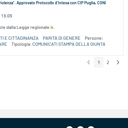
iolenza”. Approvato Protocollo d’Intesa con CIP Puglia, CONI
 13.05
iste dalla Legge regionale
n
.
TI E CITTADINANZA
PARITÀ DI GENERE
Persone:
ARE
Tipologia:
COMUNICATI STAMPA DELLA GIUNTA
1
2
Pagina Precedente
Pagin
Pagina
Pagina