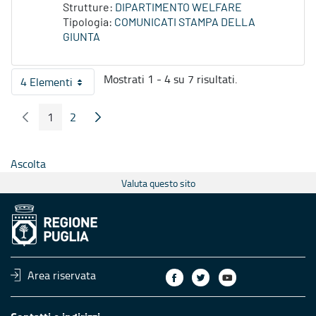
Strutture:
DIPARTIMENTO WELFARE
Tipologia:
COMUNICATI STAMPA DELLA
GIUNTA
Mostrati 1 - 4 su 7 risultati.
4 Elementi
Per pagina
1
2
Pagina Precedente
Pagina Seguente
Pagina
Pagina
Ascolta
Valuta questo sito
Area riservata