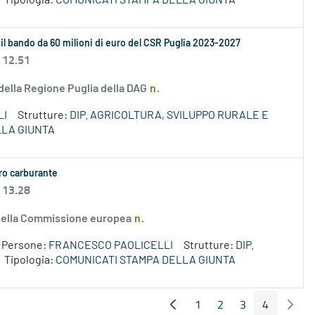
Tipologia:
COMUNICATI STAMPA DELLA GIUNTA
 il bando da 60 milioni di euro del CSR Puglia 2023-2027
 12.51
 della Regione Puglia della DAG
n
.
LI
Strutture:
DIP. AGRICOLTURA, SVILUPPO RURALE E
LLA GIUNTA
aro carburante
 13.28
e della Commissione europea
n
.
Persone:
FRANCESCO PAOLICELLI
Strutture:
DIP.
Tipologia:
COMUNICATI STAMPA DELLA GIUNTA
1
2
3
4
Pagina Precedente
Pagin
Pagina
Pagina
Pagina
Pagina