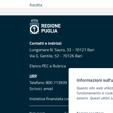
Ascolta
Contatti e indirizzi
Lungomare N. Sauro, 33 - 70121 Bari
Via G. Gentile, 52 - 70126 Bari
Elenco PEC
e
Rubrica
URP
Informazioni sull'
Telefono: 800 713939
Scrivici:
email
Questo sito web utilizz
funzionamento e cookie 
Iniziativa finanziata con risorse del POR Puglia
esterni. Questi ultimi