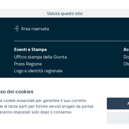
Valuta questo sito
Area riservata
Eventi e Stampa
Ac
Ufficio stampa della Giunta
Di
Press Regione
Obi
Logo e identità regionale
Redazione
Pr
uso dei cookies
Responsabili di pubblicazione
Vai
a cookie essenziali per garantire il suo corretto
A
di terze parti per fornire servizi erogati da portali
 2014/2020 - Asse XI
 saranno impostati solo dopo il consenso.