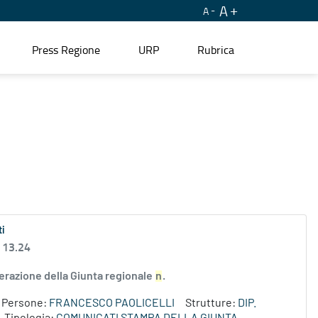
A
A
Press Regione
URP
Rubrica
ti
 13.24
erazione della Giunta regionale
n
.
Persone:
FRANCESCO PAOLICELLI
Strutture:
DIP.