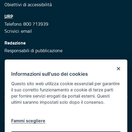
Obiettivi di accessibilità
URP
Telefono: 800 713939
Scrivici:
email
Redazione
Responsabili di pubblicazione
Protezione civile
×
Vai al sito di Protezione Civile Puglia
Informazioni sull'uso dei cookies
Iniziativa finanziata con risorse del POR Puglia 2014/2020 -
Questo sito web utilizza cookie essenziali per garantire
Asse XI
il suo corretto funzionamento e cookie di terze parti
per fornire servizi erogati da portali esterni. Questi
ultimi saranno impostati solo dopo il consenso.
Note legali
Cookie e privacy
Atti di notifica
Fammi scegliere
Feed RSS