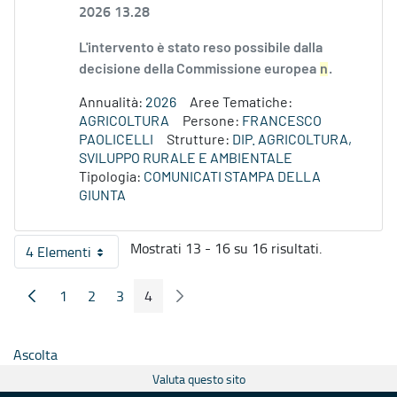
2026 13.28
L'intervento è stato reso possibile dalla
decisione della Commissione europea
n
.
Annualità:
2026
Aree Tematiche:
AGRICOLTURA
Persone:
FRANCESCO
PAOLICELLI
Strutture:
DIP. AGRICOLTURA,
SVILUPPO RURALE E AMBIENTALE
Tipologia:
COMUNICATI STAMPA DELLA
GIUNTA
Mostrati 13 - 16 su 16 risultati.
4 Elementi
Per pagina
1
2
3
4
Pagina Precedente
Pagina Seguente
Pagina
Pagina
Pagina
Pagina
Ascolta
Valuta questo sito