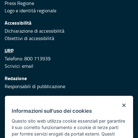
Press Regione
Logo e identità regionale
Accessibilità
Dichiarazione di accessibilità
Obiettivi di accessibilità
URP
Telefono: 800 713939
Scrivici:
email
Redazione
Responsabili di pubblicazione
Protezione civile
×
Vai al sito di Protezione Civile Puglia
Informazioni sull'uso dei cookies
Iniziativa finanziata con risorse del POR Puglia 2014/2020 -
Questo sito web utilizza cookie essenziali per garantire
Asse XI
il suo corretto funzionamento e cookie di terze parti
per fornire servizi erogati da portali esterni. Questi