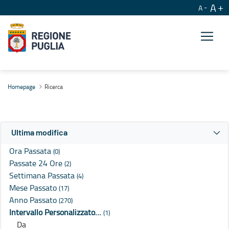
A
A
Ricerca
Homepage
Ricerca
Ultima modifica
Ora Passata
(0)
Passate 24 Ore
(2)
Settimana Passata
(4)
Mese Passato
(17)
Anno Passato
(270)
Intervallo Personalizzato…
(1)
Da