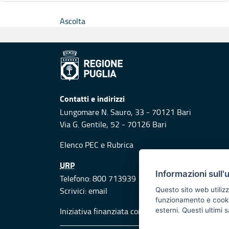
Ascolta
Contatti e indirizzi
Lungomare N. Sauro, 33 - 70121 Bari
Via G. Gentile, 52 - 70126 Bari
Elenco PEC
e
Rubrica
URP
Informazioni sull'
Telefono: 800 713939
Scrivici:
email
Questo sito web utilizz
funzionamento e cookie 
Iniziativa finanziata con risorse del POR Puglia
esterni. Questi ultimi