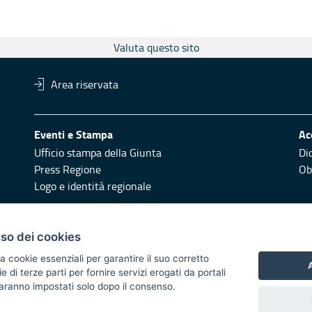
Valuta questo sito
Area riservata
Eventi e Stampa
Ac
Ufficio stampa della Giunta
Di
Press Regione
Obi
Logo e identità regionale
Redazione
Pr
uso dei cookies
Responsabili di pubblicazione
Vai
a cookie essenziali per garantire il suo corretto
A
di terze parti per fornire servizi erogati da portali
 2014/2020 - Asse XI
 saranno impostati solo dopo il consenso.