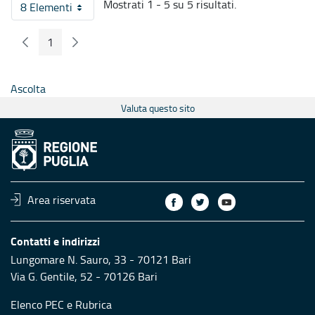
Mostrati 1 - 5 su 5 risultati.
8 Elementi
Per pagina
1
Pagina Precedente
Pagina Seguente
Pagina
Ascolta
Valuta questo sito
Area riservata
Contatti e indirizzi
Lungomare N. Sauro, 33 - 70121 Bari
Via G. Gentile, 52 - 70126 Bari
Elenco PEC
e
Rubrica