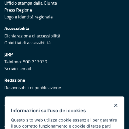
Ufficio stampa della Giunta
Press Regione
Logo e identità regionale
Accessibilità
Dichiarazione di accessibilità
Obiettivi di accessibilità
URP
Telefono: 800 713939
Scrivici:
email
Redazione
Responsabili di pubblicazione
Protezione civile
×
Vai al sito di Protezione Civile Puglia
Informazioni sull'uso dei cookies
Iniziativa finanziata con risorse del POR Puglia 2014/2020 -
Questo sito web utilizza cookie essenziali per garantire
Asse XI
il suo corretto funzionamento e cookie di terze parti