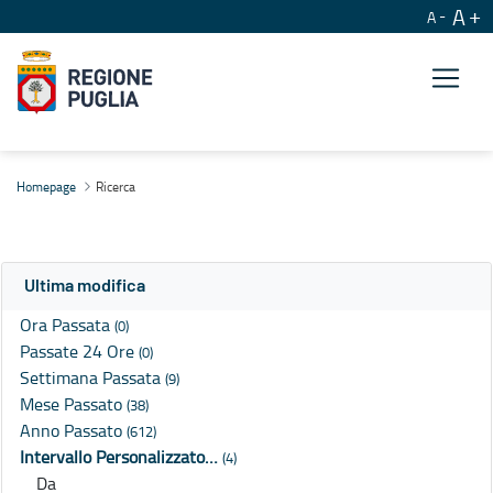
A
A
Ricerca
Homepage
Ricerca
Ultima modifica
Ora Passata
(0)
Passate 24 Ore
(0)
Settimana Passata
(9)
Mese Passato
(38)
Anno Passato
(612)
Intervallo Personalizzato…
(4)
Da