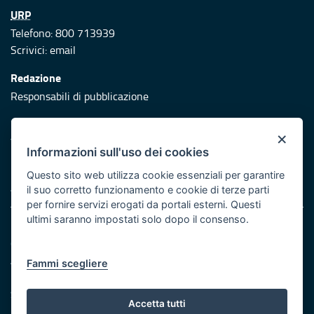
URP
Telefono: 800 713939
Scrivici:
email
Redazione
Responsabili di pubblicazione
Protezione civile
×
Vai al sito di Protezione Civile Puglia
Informazioni sull'uso dei cookies
Iniziativa finanziata con risorse del POR Puglia 2014/2020 -
Questo sito web utilizza cookie essenziali per garantire
Asse XI
il suo corretto funzionamento e cookie di terze parti
per fornire servizi erogati da portali esterni. Questi
ultimi saranno impostati solo dopo il consenso.
Note legali
Cookie e privacy
Atti di notifica
Fammi scegliere
Feed RSS
Servizi Intranet
Accetta tutti