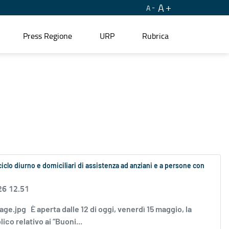
A
A
Press Regione
URP
Rubrica
ciclo diurno e domiciliari di assistenza ad anziani e a persone con
26 12.51
Image.jpg È aperta dalle 12 di oggi, venerdì 15 maggio, la
co relativo ai “Buoni...