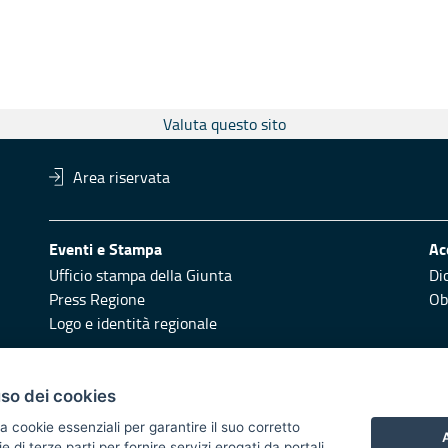
Valuta questo sito
Area riservata
Eventi e Stampa
Ac
Ufficio stampa della Giunta
Di
Press Regione
Obi
Logo e identità regionale
Redazione
Pr
uso dei cookies
Responsabili di pubblicazione
Vai
a cookie essenziali per garantire il suo corretto
A
di terze parti per fornire servizi erogati da portali