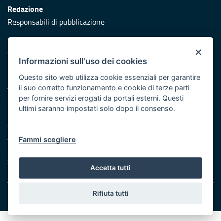
Redazione
Responsabili di pubblicazione
Protezione civile
×
Vai al sito di Protezione Civile Puglia
Informazioni sull'uso dei cookies
Iniziativa finanziata con risorse del POR Puglia 2014/2020 -
Questo sito web utilizza cookie essenziali per garantire
Asse XI
il suo corretto funzionamento e cookie di terze parti
per fornire servizi erogati da portali esterni. Questi
ultimi saranno impostati solo dopo il consenso.
Note legali
Cookie e privacy
Atti di notifica
Fammi scegliere
Feed RSS
Servizi Intranet
Accetta tutti
Rifiuta tutti
© Regione Puglia