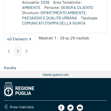
Annualità:
2026
Aree Tematiche:
AMBIENTE
Persone:
DEBORA CILIENTO
Strutture:
DIPARTIMENTO AMBIENTE,
PAESAGGIO E QUALITÀ URBANA
Tipologia:
COMUNICATI STAMPA DELLA GIUNTA
Mostrati 1 - 29 su 29 risultati.
40 Elementi
Per pagina
1
Pagina Precedente
Pagina Seguente
Pagina
Ascolta
Valuta questo sito
Area riservata