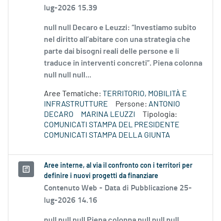
lug-2026 15.39
null null Decaro e Leuzzi: “Investiamo subito
nel diritto all’abitare con una strategia che
parte dai bisogni reali delle persone e li
traduce in interventi concreti”. Piena colonna
null null null...
Aree Tematiche:
TERRITORIO, MOBILITÀ E
INFRASTRUTTURE
Persone:
ANTONIO
DECARO
MARINA LEUZZI
Tipologia:
COMUNICATI STAMPA DEL PRESIDENTE
COMUNICATI STAMPA DELLA GIUNTA
Aree interne, al via il confronto con i territori per
definire i nuovi progetti da finanziare
Contenuto Web -
Data di Pubblicazione 25-
lug-2026 14.16
null null null Piena colonna null null null