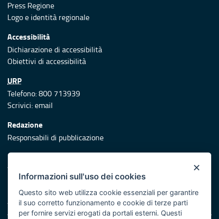
Press Regione
Logo e identità regionale
Accessibilità
Dichiarazione di accessibilità
Obiettivi di accessibilità
URP
Telefono: 800 713939
Scrivici:
email
Redazione
Responsabili di pubblicazione
Protezione civile
×
Vai al sito di Protezione Civile Puglia
Informazioni sull'uso dei cookies
Iniziativa finanziata con risorse del POR Puglia 2014/2020 -
Questo sito web utilizza cookie essenziali per garantire
Asse XI
il suo corretto funzionamento e cookie di terze parti
per fornire servizi erogati da portali esterni. Questi