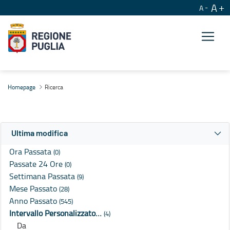
A
A
Ricerca
Homepage
Ricerca
Ultima modifica
Ora Passata
(0)
Passate 24 Ore
(0)
Settimana Passata
(9)
Mese Passato
(28)
Anno Passato
(545)
Intervallo Personalizzato…
(4)
Da