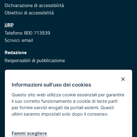
Dichiarazione di accessibilità
Obiettivi di accessibilità
URP
Telefono: 800 713939
Scrivici:
email
Redazione
Responsabili di pubblicazione
Protezione civile
×
Vai al sito di Protezione Civile Puglia
Informazioni sull'uso dei cookies
Iniziativa finanziata con risorse del POR Puglia 2014/2020 -
Questo sito web utilizza cookie essenziali per garantire
Asse XI
il suo corretto funzionamento e cookie di terze parti
per fornire servizi erogati da portali esterni. Questi
ultimi saranno impostati solo dopo il consenso.
Note legali
Cookie e privacy
Atti di notifica
Fammi scegliere