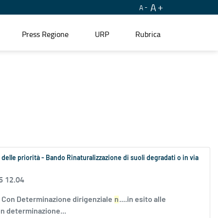
A
A
Press Regione
URP
Rubrica
elle priorità - Bando Rinaturalizzazione di suoli degradati o in via
6 12.04
 Con Determinazione dirigenziale
n
....in esito alle
n determinazione...