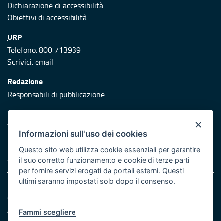
Dichiarazione di accessibilità
Obiettivi di accessibilità
URP
Telefono: 800 713939
Scrivici:
email
Redazione
Responsabili di pubblicazione
Protezione civile
×
Vai al sito di Protezione Civile Puglia
Informazioni sull'uso dei cookies
Iniziativa finanziata con risorse del POR Puglia 2014/2020 -
Questo sito web utilizza cookie essenziali per garantire
Asse XI
il suo corretto funzionamento e cookie di terze parti
per fornire servizi erogati da portali esterni. Questi
ultimi saranno impostati solo dopo il consenso.
Note legali
Cookie e privacy
Atti di notifica
Fammi scegliere