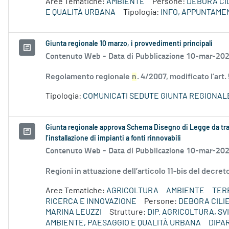
Aree Tematiche:
AMBIENTE
Persone:
DEBORA CI
E QUALITÀ URBANA
Tipologia:
INFO, APPUNTAME
Giunta regionale 10 marzo, i provvedimenti principali
Contenuto Web -
Data di Pubblicazione 10-mar-20
Regolamento regionale
n
. 4/2007, modificato l’art.
Tipologia:
COMUNICATI SEDUTE GIUNTA REGIONAL
Giunta regionale approva Schema Disegno di Legge da tra
l’installazione di impianti a fonti rinnovabili
Contenuto Web -
Data di Pubblicazione 10-mar-20
Regioni in attuazione dell’articolo 11-bis del decre
Aree Tematiche:
AGRICOLTURA
AMBIENTE
TERR
RICERCA E INNOVAZIONE
Persone:
DEBORA CILI
MARINA LEUZZI
Strutture:
DIP. AGRICOLTURA, S
AMBIENTE, PAESAGGIO E QUALITÀ URBANA
DIPA