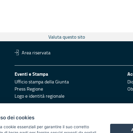
Valuta questo sito
Area riservata
Eventi e Stampa
Ac
Ufficio stampa della Giunta
Di
Press Regione
Obi
Logo e identità regionale
Redazione
Pr
uso dei cookies
Responsabili di pubblicazione
Vai
a cookie essenziali per garantire il suo corretto
A
di terze parti per fornire servizi erogati da portali