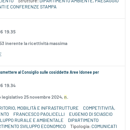
LIENTO
Strutture:
DIPARTIMENTO AMBIENTE, PAESAGGIO
NTI E CONFERENZE STAMPA
26 19.35
 53 inerente la ricettività massima
E
smettere al Consiglio sulle cosiddette Aree Idonee per
26 19.34
to legislativo 25 novembre 2024,
n
.
ITORIO, MOBILITÀ E INFRASTRUTTURE
COMPETITIVITÀ,
ENTO
FRANCESCO PAOLICELLI
EUGENIO DI SCIASCIO
VILUPPO RURALE E AMBIENTALE
DIPARTIMENTO
RTIMENTO SVILUPPO ECONOMICO
Tipologia:
COMUNICATI