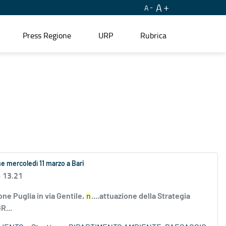
A
A
Press Regione
URP
Rubrica
e mercoledì 11 marzo a Bari
6 13.21
one Puglia in via Gentile,
n
....attuazione della Strategia
R...