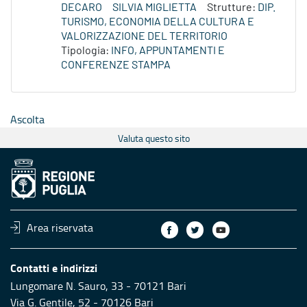
DECARO
SILVIA MIGLIETTA
Strutture:
DIP.
TURISMO, ECONOMIA DELLA CULTURA E
VALORIZZAZIONE DEL TERRITORIO
Tipologia:
INFO, APPUNTAMENTI E
CONFERENZE STAMPA
Ascolta
Valuta questo sito
Area riservata
Contatti e indirizzi
Lungomare N. Sauro, 33 - 70121 Bari
Via G. Gentile, 52 - 70126 Bari