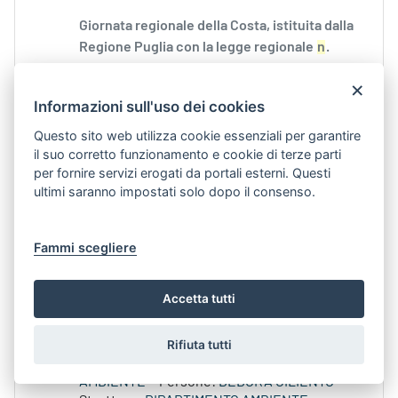
Giornata regionale della Costa, istituita dalla
Regione Puglia con la legge regionale
n
.
Annualità:
2026
Aree Tematiche:
×
AMBIENTE
Persone:
ANTONIO DECARO
Informazioni sull'uso dei cookies
Tipologia:
COMUNICATI STAMPA DEL
Questo sito web utilizza cookie essenziali per garantire
PRESIDENTE
il suo corretto funzionamento e cookie di terze parti
per fornire servizi erogati da portali esterni. Questi
ultimi saranno impostati solo dopo il consenso.
Discarica CO.BE.MA di Canosa, dopo la richiesta del
commissariamento la Regione Puglia stanzia i fondi
per bonifica e messa in sicurezza del sito
Contenuto Web -
Data di Pubblicazione 30-
Fammi scegliere
lug-2026 16.13
Accetta tutti
Considerato che la Procura della Repubblica
presso il Tribunale di Trani, con nota prot.
n
.
Rifiuta tutti
Annualità:
2026
Aree Tematiche:
AMBIENTE
Persone:
DEBORA CILIENTO