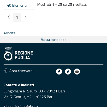
Mostrati 1 - 25 su 25 risultati.
40 Elementi
Per pagina
1
Pagina Precedente
Pagina Seguente
Pagina
Ascolta
Valuta questo sito
Area riservata
Contatti e indirizzi
Lungomare N. Sauro, 33 - 70121 Bari
Via G. Gentile, 52 - 70126 Bari
Elenco PEC
e
Rubrica