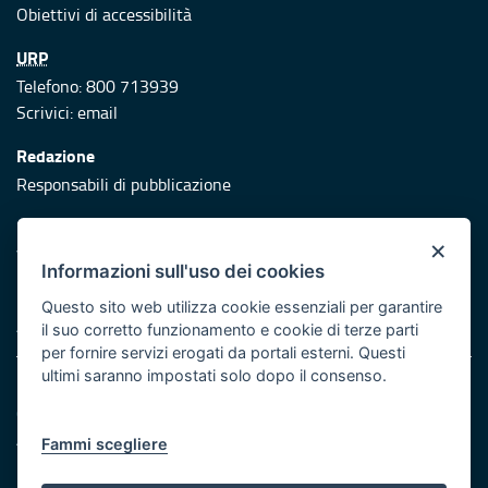
Obiettivi di accessibilità
URP
Telefono: 800 713939
Scrivici:
email
Redazione
Responsabili di pubblicazione
Protezione civile
×
Vai al sito di Protezione Civile Puglia
Informazioni sull'uso dei cookies
Iniziativa finanziata con risorse del POR Puglia 2014/2020 -
Questo sito web utilizza cookie essenziali per garantire
Asse XI
il suo corretto funzionamento e cookie di terze parti
per fornire servizi erogati da portali esterni. Questi
ultimi saranno impostati solo dopo il consenso.
Note legali
Cookie e privacy
Atti di notifica
Fammi scegliere
Feed RSS