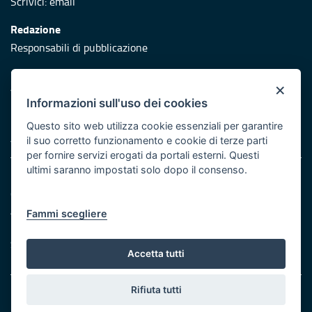
Scrivici:
email
Redazione
Responsabili di pubblicazione
Protezione civile
×
Vai al sito di Protezione Civile Puglia
Informazioni sull'uso dei cookies
Iniziativa finanziata con risorse del POR Puglia 2014/2020 -
Questo sito web utilizza cookie essenziali per garantire
Asse XI
il suo corretto funzionamento e cookie di terze parti
per fornire servizi erogati da portali esterni. Questi
ultimi saranno impostati solo dopo il consenso.
Note legali
Cookie e privacy
Atti di notifica
Fammi scegliere
Feed RSS
Servizi Intranet
Accetta tutti
Rifiuta tutti
© Regione Puglia