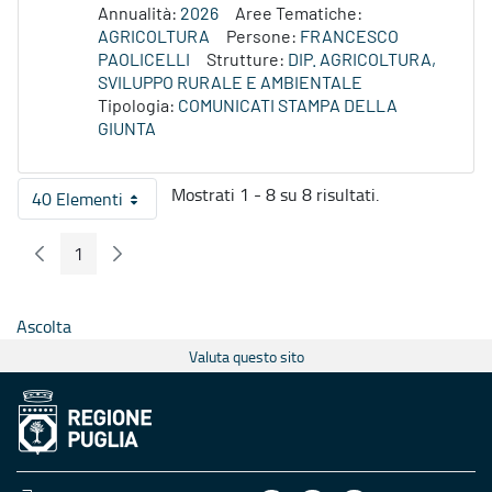
Annualità:
2026
Aree Tematiche:
AGRICOLTURA
Persone:
FRANCESCO
PAOLICELLI
Strutture:
DIP. AGRICOLTURA,
SVILUPPO RURALE E AMBIENTALE
Tipologia:
COMUNICATI STAMPA DELLA
GIUNTA
Mostrati 1 - 8 su 8 risultati.
40 Elementi
Per pagina
1
Pagina Precedente
Pagina Seguente
Pagina
Ascolta
Valuta questo sito