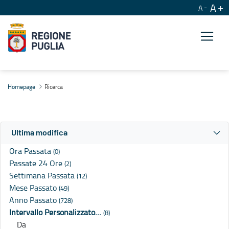
A
A
Ricerca
Homepage
Ricerca
Ultima modifica
Ora Passata
(0)
Passate 24 Ore
(2)
Settimana Passata
(12)
Mese Passato
(49)
Anno Passato
(728)
Intervallo Personalizzato…
(8)
Da