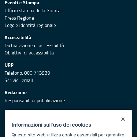
Eventi e Stampa
Ufficio stampa della Giunta
Press Regione
Logo e identità regionale
Accessibilità
Dichiarazione di accessibilità
Obiettivi di accessibilità
URP
Telefono: 800 713939
Scrivici:
email
Redazione
Responsabili di pubblicazione
Protezione civile
×
Vai al sito di Protezione Civile Puglia
Informazioni sull'uso dei cookies
Iniziativa finanziata con risorse del POR Puglia 2014/2020 -
Questo sito web utilizza cookie essenziali per garantire