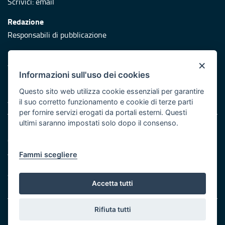
Scrivici:
email
Redazione
Responsabili di pubblicazione
Protezione civile
×
Vai al sito di Protezione Civile Puglia
Informazioni sull'uso dei cookies
Iniziativa finanziata con risorse del POR Puglia 2014/2020 -
Questo sito web utilizza cookie essenziali per garantire
Asse XI
il suo corretto funzionamento e cookie di terze parti
per fornire servizi erogati da portali esterni. Questi
ultimi saranno impostati solo dopo il consenso.
Note legali
Cookie e privacy
Atti di notifica
Fammi scegliere
Feed RSS
Servizi Intranet
Accetta tutti
Rifiuta tutti
© Regione Puglia