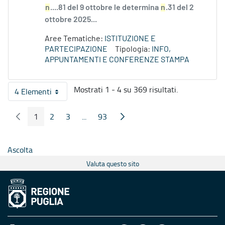
n
....81 del 9 ottobre le determina
n
.31 del 2
ottobre 2025...
Aree Tematiche:
ISTITUZIONE E
PARTECIPAZIONE
Tipologia:
INFO,
APPUNTAMENTI E CONFERENZE STAMPA
Mostrati 1 - 4 su 369 risultati.
4 Elementi
Per pagina
1
2
3
...
93
Pagina Precedente
Pagina Seguente
Pagina
Pagina
Pagina
Pagine intermedie
Pagina
Ascolta
Valuta questo sito