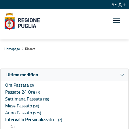
A
A
Ricerca
Homepage
Ricerca
Ultima modifica
Ora Passata
(0)
Passate 24 Ore
(7)
Settimana Passata
(19)
Mese Passato
(50)
Anno Passato
(575)
Intervallo Personalizzato…
(2)
Da