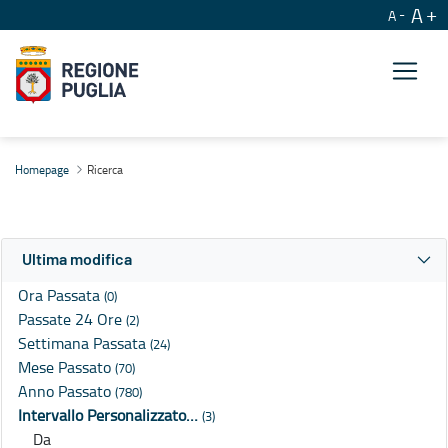
A
A
Ricerca
Homepage
Ricerca
Ultima modifica
Ora Passata
(0)
Passate 24 Ore
(2)
Settimana Passata
(24)
Mese Passato
(70)
Anno Passato
(780)
Intervallo Personalizzato…
(3)
Da