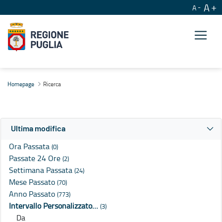
A
A
Ricerca
Homepage
Ricerca
Ultima modifica
Ora Passata
(0)
Passate 24 Ore
(2)
Settimana Passata
(24)
Mese Passato
(70)
Anno Passato
(773)
Intervallo Personalizzato…
(3)
Da